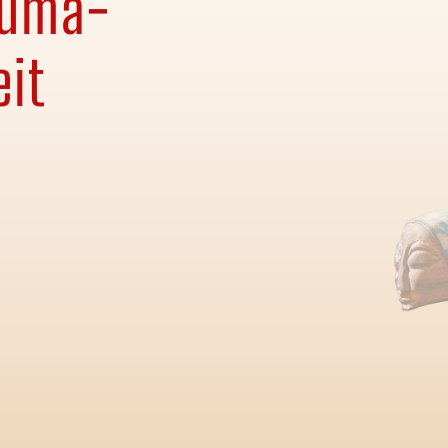
auma-
eit