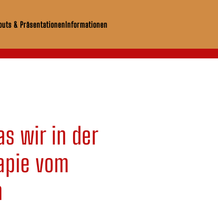
uts & Präsentationen
Informationen
s wir in der
apie vom
n