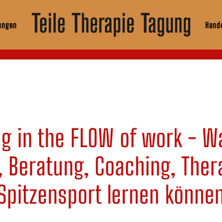
ungen
Hando
g in the FLOW of work - Wa
, Beratung, Coaching, Ther
Spitzensport lernen könne