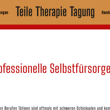
ungen
Hando
fessionelle Selbstfürsorge
len Berufen Tätigen sind oftmals mit schweren Schicksalen und k