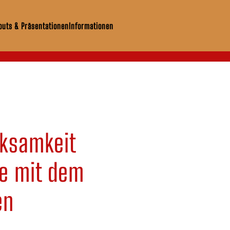
uts & Präsentationen
Informationen
rksamkeit
me mit dem
en