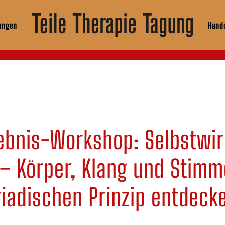
ungen
Hando
ebnis-Workshop: Selbstwi
 – Körper, Klang und Stim
riadischen Prinzip entdeck