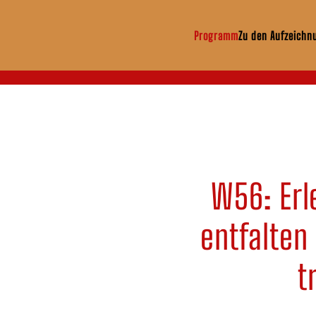
Programm
Zu den Aufzeichn
Zum Hauptinhalt springen
W56: Erl
entfalten
t