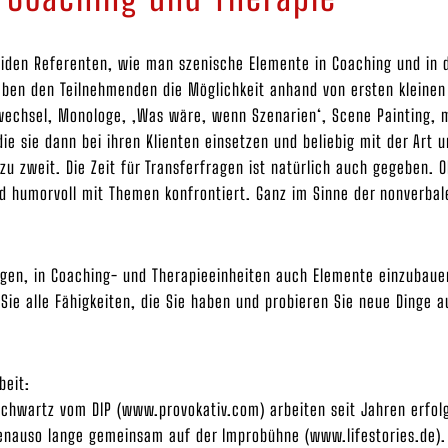
iden Referenten, wie man szenische Elemente in Coaching und in di
eben den Teilnehmenden die Möglichkeit anhand von ersten kleinen
vwechsel, Monologe, ‚Was wäre, wenn Szenarien‘, Scene Painting, 
ie sie dann bei ihren Klienten einsetzen und beliebig mit der Art 
zu zweit. Die Zeit für Transferfragen ist natürlich auch gegeben. 
d humorvoll mit Themen konfrontiert. Ganz im Sinne der nonverbal
gen, in Coaching- und Therapieeinheiten auch Elemente einzubauen,
ie alle Fähigkeiten, die Sie haben und probieren Sie neue Dinge au
beit:
 Schwartz vom DIP (www.provokativ.com) arbeiten seit Jahren erfol
enauso lange gemeinsam auf der Improbühne (www.lifestories.de).