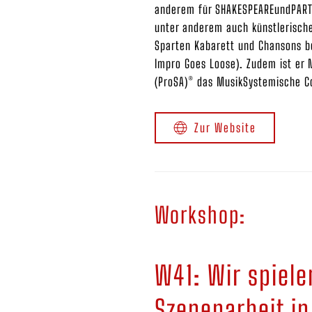
anderem für SHAKESPEAREundPARTNE
unter anderem auch künstlerischer
Sparten Kabarett und Chansons b
Impro Goes Loose). Zudem ist er 
(ProSA)® das MusikSystemische C
Zur Website
Workshop:
W41: Wir spiele
Szenenarbeit i