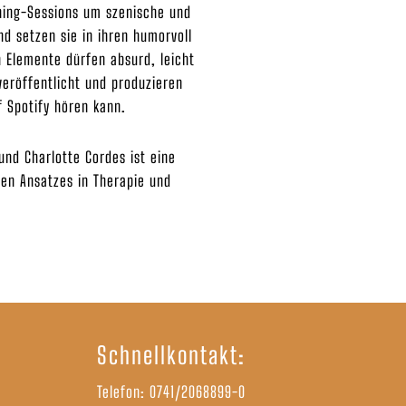
ching-Sessions um szenische und
d setzen sie in ihren humorvoll
 Elemente dürfen absurd, leicht
veröffentlicht und produzieren
f Spotify hören kann.
und Charlotte Cordes ist eine
ven Ansatzes in Therapie und
Schnellkontakt:
Telefon:
0741/2068899-0