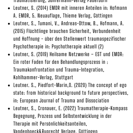
Traumatisierung, Junfermann-Verlag Paderborn
Leutner, S. (2014) EMDR mit inneren Anteilen in: Hofmann
A. EMDR, 5. Neuauflage, Thieme Verlag, Göttingen
Leutner, S., Tumani, V., Andreas-Ottow, B., Hofmann, A.
(2015) Flüchtlinge brauchen Sicherheit, Verbundenheit
und Hoffnung - über den Stellenwert traumaspezifischer
Psychotherapie in: Psychotherapie aktuell (2)
Leutner, S. (2019) Heilsame Netzwerke – EST und EMDR:
Ein roter Faden für den Behandlungsprozess in :
Traumakonfrontation und Trauma-Integration,
Kohlhammer-Verlag, Stuttgart
Leutner. S., Piedfort-Marin,O. (2020) The concept of ego
state: from historical background to future perspectives,
in: European Journal of Trauma and Dissociation
Leutner, S., Cronauer, E. (2022) Traumatherapie-Kompass
Begegnung, Prozess und Selbstentwicklung in der
Therapie mit Persönlichkeitsanteilen,
Vandenhoeck&Ruprecht Verlage, Göttingen