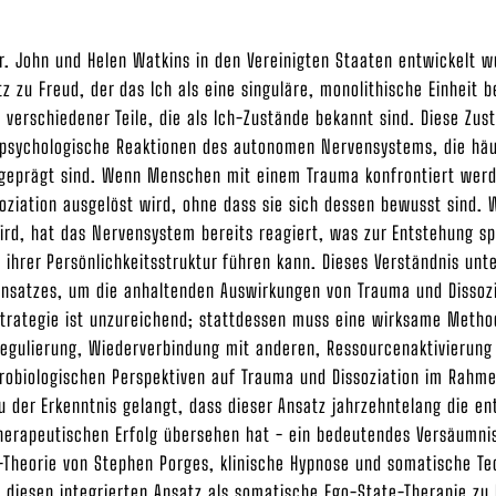
r. John und Helen Watkins in den Vereinigten Staaten entwickelt wu
z zu Freud, der das Ich als eine singuläre, monolithische Einheit 
 verschiedener Teile, die als Ich-Zustände bekannt sind. Diese Zus
 psychologische Reaktionen des autonomen Nervensystems, die häu
geprägt sind. Wenn Menschen mit einem Trauma konfrontiert werd
soziation ausgelöst wird, ohne dass sie sich dessen bewusst sind. 
rd, hat das Nervensystem bereits reagiert, was zur Entstehung spe
b ihrer Persönlichkeitsstruktur führen kann. Dieses Verständnis unt
Ansatzes, um die anhaltenden Auswirkungen von Trauma und Dissozi
Strategie ist unzureichend; stattdessen muss eine wirksame Meth
tregulierung, Wiederverbindung mit anderen, Ressourcenaktivierung
robiologischen Perspektiven auf Trauma und Dissoziation im Rahm
 der Erkenntnis gelangt, dass dieser Ansatz jahrzehntelang die en
herapeutischen Erfolg übersehen hat - ein bedeutendes Versäumnis
-Theorie von Stephen Porges, klinische Hypnose und somatische Te
 diesen integrierten Ansatz als somatische Ego-State-Therapie zu 