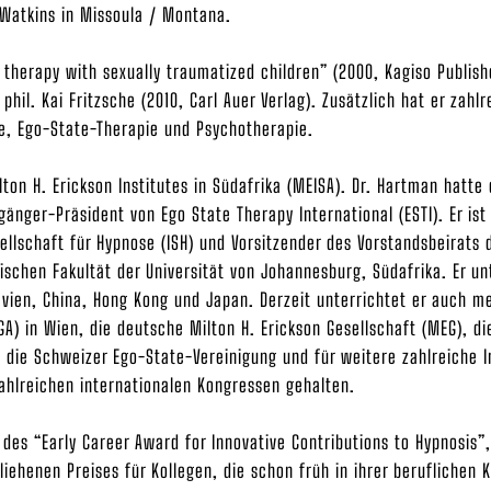
 Watkins in Missoula / Montana.
e therapy with sexually traumatized children” (2000, Kagiso Publish
il. Kai Fritzsche (2010, Carl Auer Verlag). Zusätzlich hat er zahlr
e, Ego-State-Therapie und Psychotherapie.
lton H. Erickson Institutes in Südafrika (MEISA). Dr. Hartman hatte
nger-Präsident von Ego State Therapy International (ESTI). Er ist
ellschaft für Hypnose (ISH) und Vorsitzender des Vorstandsbeirats d
schen Fakultät der Universität von Johannesburg, Südafrika. Er unt
avien, China, Hong Kong und Japan. Derzeit unterrichtet er auch me
GA) in Wien, die deutsche Milton H. Erickson Gesellschaft (MEG), di
 die Schweizer Ego-State-Vereinigung und für weitere zahlreiche 
ahlreichen internationalen Kongressen gehalten.
des “Early Career Award for Innovative Contributions to Hypnosis”,
liehenen Preises für Kollegen, die schon früh in ihrer beruflichen 