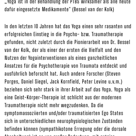
„Yoga ist in der Behandlung der PTBS wirksamer als alle heute
dafür eingesetzte Medikamente" (Bessel van der Kolk)
In den letzten 10 Jahren hat das Yoga einen sehr rasanten und
erfolgreichen Einstieg in die Psycho- bzw. Traumatherapie
gefunden, nicht zuletzt durch die Pionierarbeit von Dr. Bessel
van der Kolk, der als einer der ersten die Vielfalt und den
Nutzen der Yogainterventionen als eines ganzheitlichen
Ansatzes für die Psychotherapie von Traumata entdeckt und
ausführlich beforscht hat. Auch andere Forscher (Steven
Porges, Daniel Siegel, Jack Kornfield, Peter Levine u.v.m.)
beziehen sich sehr stark in ihrer Arbeit auf das Yoga. Yoga als
eine Geist-Körper-Therapie ist schlicht aus der modernen
Traumatherapie nicht mehr wegzudenken. Da die
symptomassoziierten und/oder traumatisierten Ego States
sich in unterschiedlichen neurophysiologischen Zuständen
befinden können (sympathikotone Erregung oder die dorsale