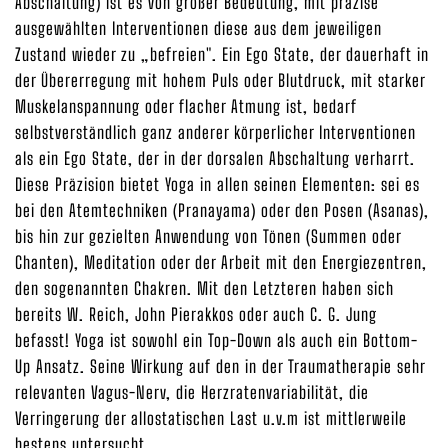
Abschaltung) ist es von großer Bedeutung, mit präzise
ausgewählten Interventionen diese aus dem jeweiligen
Zustand wieder zu „befreien". Ein Ego State, der dauerhaft in
der Übererregung mit hohem Puls oder Blutdruck, mit starker
Muskelanspannung oder flacher Atmung ist, bedarf
selbstverständlich ganz anderer körperlicher Interventionen
als ein Ego State, der in der dorsalen Abschaltung verharrt.
Diese Präzision bietet Yoga in allen seinen Elementen: sei es
bei den Atemtechniken (Pranayama) oder den Posen (Asanas),
bis hin zur gezielten Anwendung von Tönen (Summen oder
Chanten), Meditation oder der Arbeit mit den Energiezentren,
den sogenannten Chakren. Mit den Letzteren haben sich
bereits W. Reich, John Pierakkos oder auch C. G. Jung
befasst! Yoga ist sowohl ein Top-Down als auch ein Bottom-
Up Ansatz. Seine Wirkung auf den in der Traumatherapie sehr
relevanten Vagus-Nerv, die Herzratenvariabilität, die
Verringerung der allostatischen Last u.v.m ist mittlerweile
bestens untersucht.